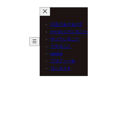
内
容
を
北区グルグルグZ
ス
かかわっていること
やっていること
キ
できること
ッ
works
プ
プロフィール
コンタクト