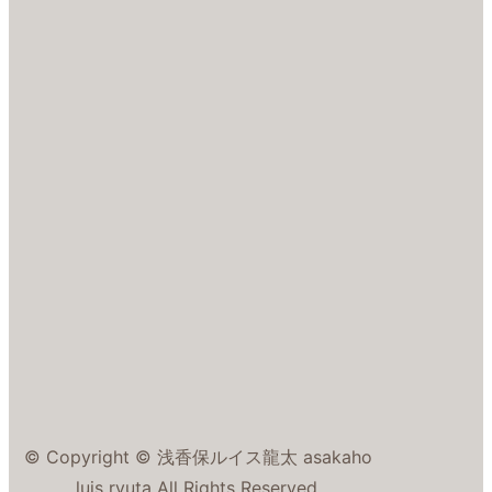
© Copyright © 浅香保ルイス龍太 asakaho
luis ryuta All Rights Reserved.