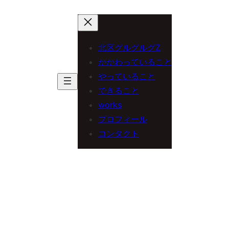
内
容
を
北区グルグルグZ
ス
かかわっていること
やっていること
キ
できること
ッ
works
プ
プロフィール
コンタクト