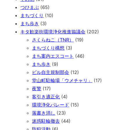
つひまぶ
(65)
まちづくり
(10)
まち歩き
(3)
キタ歓楽街環境浄化推進協議会
(202)
さくらねこ（TNR）
(19)
まちづくり構想
(3)
まち案内エスコート
(46)
まち歩き
(9)
ビル自主規制部会
(12)
堂山町駐輪場「ウメチャリ」
(17)
夜警
(17)
客引き適正化
(4)
環境浄化パレード
(15)
落書き消し
(23)
迷惑駐輪撤去
(44)
防犯活動
(6)