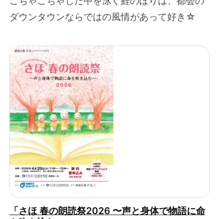
ごちゃごちゃした中を泳ぐ鯉のぼりは、都会の
ダウンタウンならではの風情があって好き☆
「さほ 春の朗読祭2026 〜声と身体で物語に命