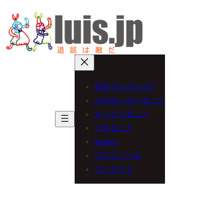
内
容
を
ス
キ
北区グルグルグZ
ッ
かかわっていること
プ
やっていること
できること
works
プロフィール
コンタクト