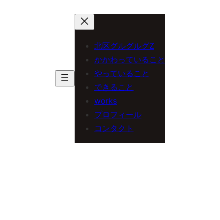
内
容
を
北区グルグルグZ
ス
かかわっていること
やっていること
キ
できること
ッ
works
プ
プロフィール
コンタクト