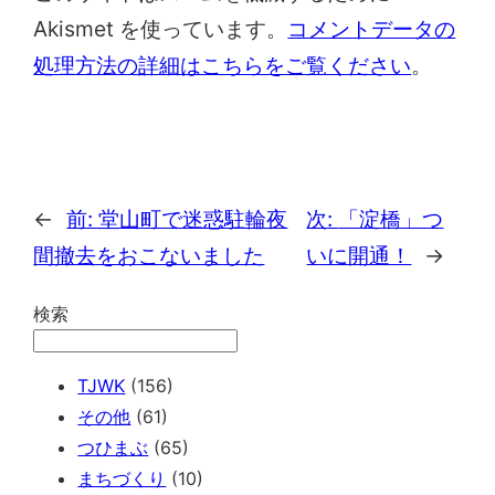
Akismet を使っています。
コメントデータの
処理方法の詳細はこちらをご覧ください
。
←
前:
堂山町で迷惑駐輪夜
次:
「淀橋」つ
間撤去をおこないました
いに開通！
→
検索
TJWK
(156)
その他
(61)
つひまぶ
(65)
まちづくり
(10)