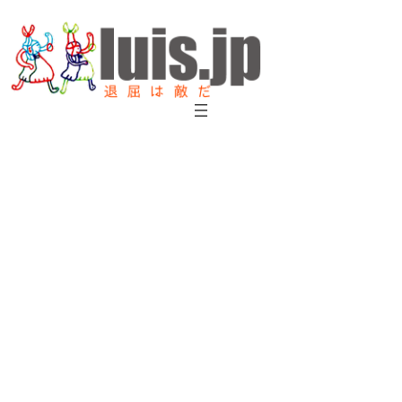
内
容
を
ス
キ
ッ
プ