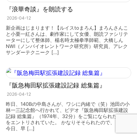
『浪華奇談』を朗読する
2026-04-12
新企画はじまります！【ルイスtoまろん】まろんさんこ
と小栗一紅さんは、劇作家にして女優、朗読ファシリテ
ーターにして整体師、楊名時太極拳準師範、大橋しん
NWI（ノンバイオレントワーク研究所）研究員、アレク
サンダーテクニーク […]
『阪急梅田駅拡張建設記録 総集篇』
2026-04-12
昨日、140Bの中島さんが、ワシに内緒で（笑）池田の小
林一三記念館へ行かれて、ビデオ『阪急梅田駅拡張建設
記録 総集篇』（1974年、32分）をご覧になられたレポ
をエントリされていた。 かなりそそられたので、ワシも
今日、早 […]