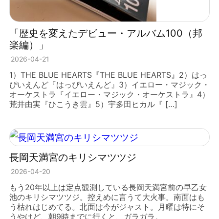
「歴史を変えたデビュー・アルバム100（邦
楽編）」
2026-04-21
1）THE BLUE HEARTS『THE BLUE HEARTS』2）はっ
ぴいえんど『はっぴいえんど』3）イエロー・マジック・
オーケストラ『イエロー・マジック・オーケストラ』4）
荒井由実『ひこうき雲』5）宇多田ヒカル『 […]
長岡天満宮のキリシマツツジ
2026-04-20
もう20年以上は定点観測している長岡天満宮前の早乙女
池のキリシマツツジ。控えめに言うて大火事。南面はも
う枯れはじめてる。北面は今がジャスト。月曜は特にそ
うやけど、朝9時までに行くと、ガラガラ。