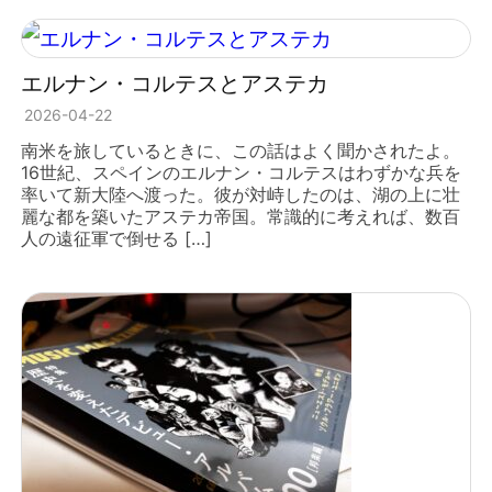
エルナン・コルテスとアステカ
2026-04-22
南米を旅しているときに、この話はよく聞かされたよ。
16世紀、スペインのエルナン・コルテスはわずかな兵を
率いて新大陸へ渡った。彼が対峙したのは、湖の上に壮
麗な都を築いたアステカ帝国。常識的に考えれば、数百
人の遠征軍で倒せる […]