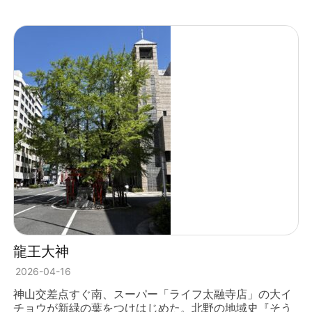
龍王大神
2026-04-16
神山交差点すぐ南、スーパー「ライフ太融寺店」の大イ
チョウが新緑の葉をつけはじめた。北野の地域史『そう