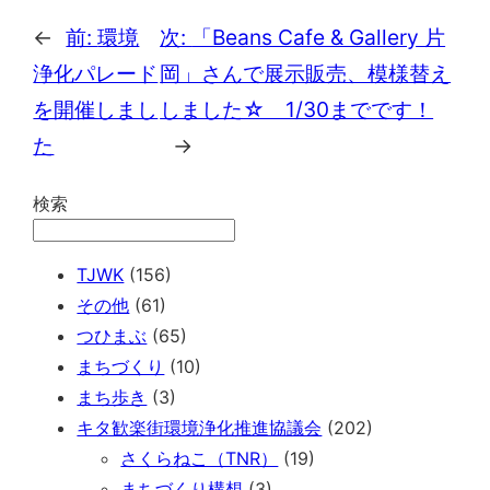
←
前:
環境
次:
「Beans Cafe & Gallery 片
浄化パレード
岡」さんで展示販売、模様替え
を開催しまし
しました☆ 1/30までです！
た
→
検索
TJWK
(156)
その他
(61)
つひまぶ
(65)
まちづくり
(10)
まち歩き
(3)
キタ歓楽街環境浄化推進協議会
(202)
さくらねこ（TNR）
(19)
まちづくり構想
(3)