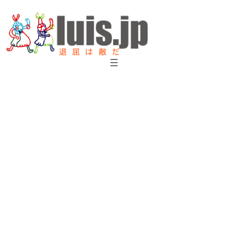
内
容
を
ス
キ
ッ
プ