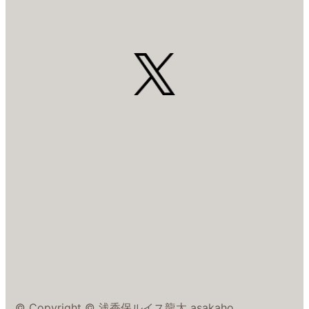
© Copyright © 浅香保ルイス龍太 asakaho