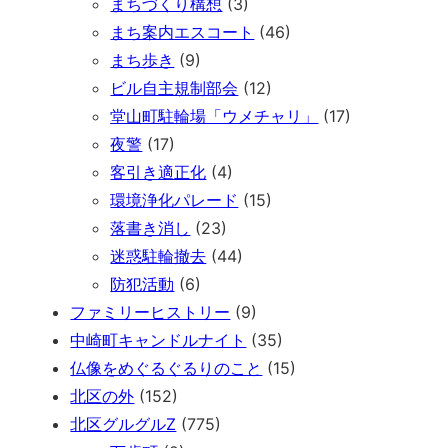
まちづくり構想
(3)
まち案内エスコート
(46)
まち歩き
(9)
ビル自主規制部会
(12)
堂山町駐輪場「ウメチャリ」
(17)
夜警
(17)
客引き適正化
(4)
環境浄化パレード
(15)
落書き消し
(23)
迷惑駐輪撤去
(44)
防犯活動
(6)
ファミリーヒストリー
(9)
中崎町キャンドルナイト
(35)
仏像をめぐるぐるりのこと
(15)
北区の外
(152)
北区グルグルZ
(775)