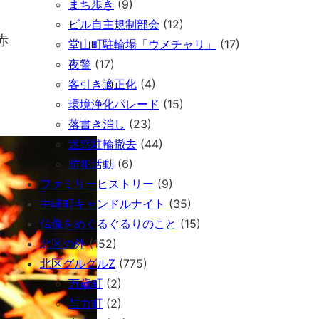
まち歩き
(9)
ビル自主規制部会
(12)
赤
堂山町駐輪場「ウメチャリ」
(17)
。
夜警
(17)
客引き適正化
(4)
環境浄化パレード
(15)
落書き消し
(23)
迷惑駐輪撤去
(44)
防犯活動
(6)
ファミリーヒストリー
(9)
中崎町キャンドルナイト
(35)
仏像をめぐるぐるりのこと
(15)
北区の外
(152)
北区グルグルZ
(775)
万歳町
(2)
与力町
(2)