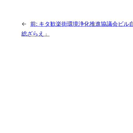
←
前:
キタ歓楽街環境浄化推進協議会ビル
総ざらえ」