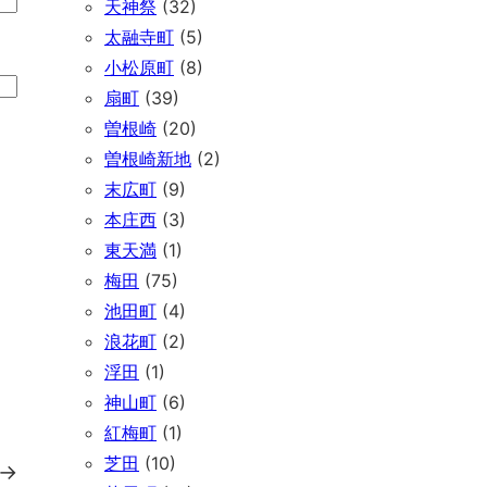
天神祭
(32)
太融寺町
(5)
小松原町
(8)
扇町
(39)
曽根崎
(20)
曽根崎新地
(2)
末広町
(9)
本庄西
(3)
東天満
(1)
梅田
(75)
池田町
(4)
浪花町
(2)
浮田
(1)
神山町
(6)
紅梅町
(1)
芝田
(10)
→