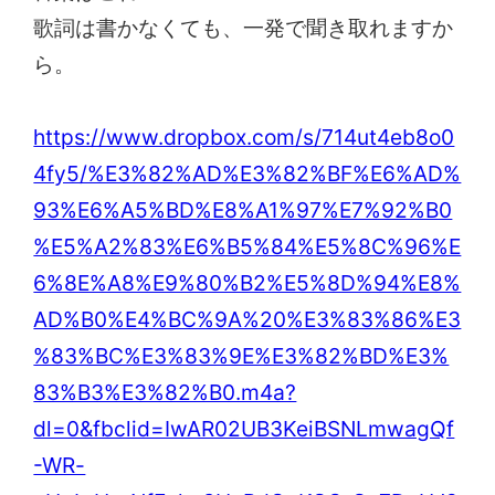
歌詞は書かなくても、一発で聞き取れますか
ら。
https://www.dropbox.com/s/714ut4eb8o0
4fy5/%E3%82%AD%E3%82%BF%E6%AD%
93%E6%A5%BD%E8%A1%97%E7%92%B0
%E5%A2%83%E6%B5%84%E5%8C%96%E
6%8E%A8%E9%80%B2%E5%8D%94%E8%
AD%B0%E4%BC%9A%20%E3%83%86%E3
%83%BC%E3%83%9E%E3%82%BD%E3%
83%B3%E3%82%B0.m4a?
dl=0&fbclid=IwAR02UB3KeiBSNLmwagQf
-WR-