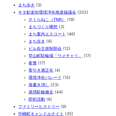
まち歩き
(3)
キタ歓楽街環境浄化推進協議会
(202)
さくらねこ（TNR）
(19)
まちづくり構想
(3)
まち案内エスコート
(46)
まち歩き
(9)
ビル自主規制部会
(12)
堂山町駐輪場「ウメチャリ」
(17)
夜警
(17)
客引き適正化
(4)
環境浄化パレード
(15)
落書き消し
(23)
迷惑駐輪撤去
(44)
防犯活動
(6)
ファミリーヒストリー
(9)
中崎町キャンドルナイト
(35)