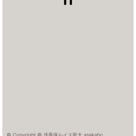
© Copyright © 浅香保ルイス龍太 asakaho