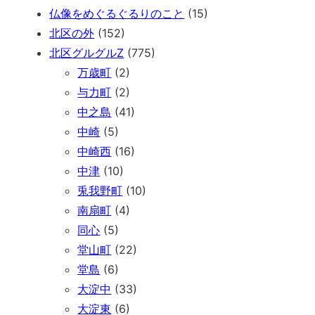
仏像をめぐるぐるりのこと
(15)
北区の外
(152)
北区グルグルZ
(775)
万歳町
(2)
与力町
(2)
中之島
(41)
中崎
(5)
中崎西
(16)
中津
(10)
兎我野町
(10)
南扇町
(4)
同心
(5)
堂山町
(22)
堂島
(6)
大淀中
(33)
大淀東
(6)