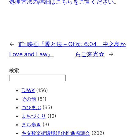
処理方法の詳細はこちらをご覧ください
。
←
前:
映画『愛と法 – Of
次:
6:04 中之島か
Love and Law』
らご来光☆
→
検索
TJWK
(156)
その他
(61)
つひまぶ
(65)
まちづくり
(10)
まち歩き
(3)
キタ歓楽街環境浄化推進協議会
(202)