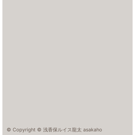
© Copyright © 浅香保ルイス龍太 asakaho