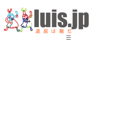
内
容
を
ス
キ
ッ
プ