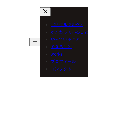
内
容
を
北区グルグルグZ
ス
かかわっていること
やっていること
キ
できること
ッ
works
プ
プロフィール
コンタクト