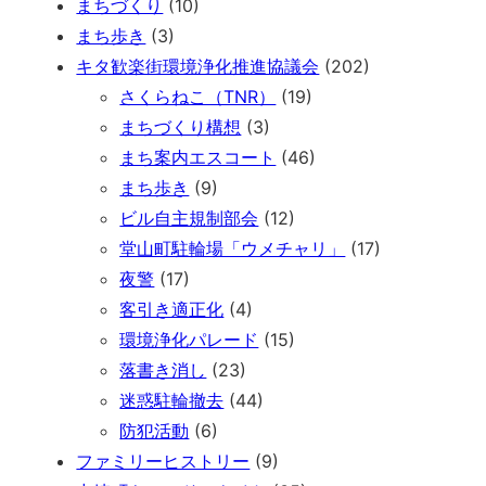
まちづくり
(10)
まち歩き
(3)
キタ歓楽街環境浄化推進協議会
(202)
さくらねこ（TNR）
(19)
まちづくり構想
(3)
まち案内エスコート
(46)
まち歩き
(9)
ビル自主規制部会
(12)
堂山町駐輪場「ウメチャリ」
(17)
夜警
(17)
客引き適正化
(4)
環境浄化パレード
(15)
落書き消し
(23)
迷惑駐輪撤去
(44)
防犯活動
(6)
ファミリーヒストリー
(9)