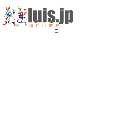
内
容
を
ス
キ
ッ
プ