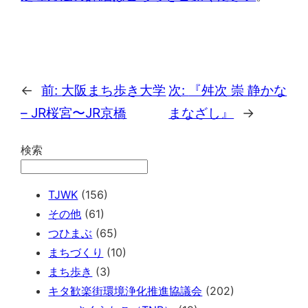
←
前:
大阪まち歩き大学
次:
『舛次 崇 静かな
– JR桜宮〜JR京橋
まなざし』
→
検索
TJWK
(156)
その他
(61)
つひまぶ
(65)
まちづくり
(10)
まち歩き
(3)
キタ歓楽街環境浄化推進協議会
(202)