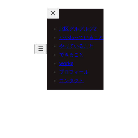
内
容
を
北区グルグルグZ
ス
かかわっていること
やっていること
キ
できること
ッ
works
プ
プロフィール
コンタクト