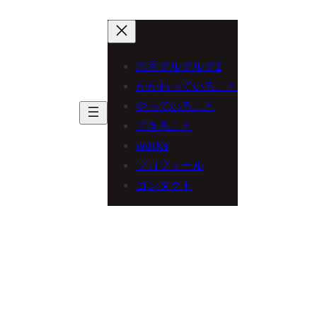
内
容
を
北区グルグルグZ
ス
かかわっていること
やっていること
キ
できること
ッ
works
プ
プロフィール
コンタクト