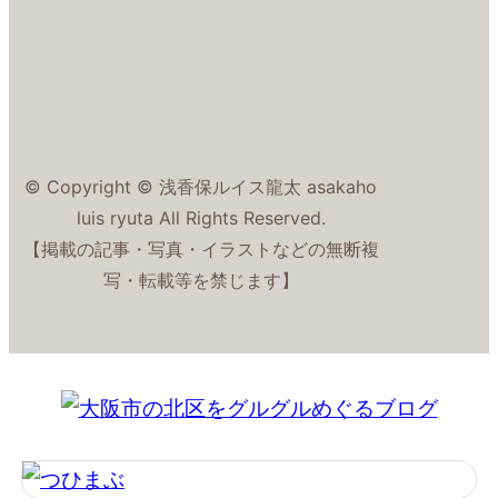
© Copyright © 浅香保ルイス龍太 asakaho
luis ryuta All Rights Reserved.
【掲載の記事・写真・イラストなどの無断複
写・転載等を禁じます】