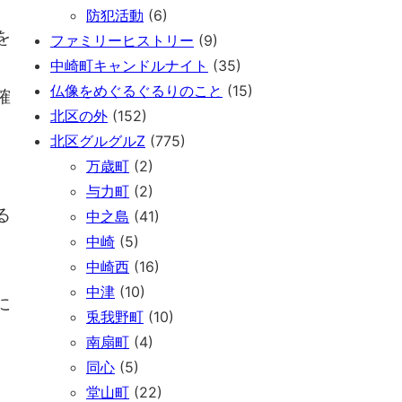
防犯活動
(6)
を
ファミリーヒストリー
(9)
中崎町キャンドルナイト
(35)
仏像をめぐるぐるりのこと
(15)
確
北区の外
(152)
北区グルグルZ
(775)
、
万歳町
(2)
与力町
(2)
る
中之島
(41)
中崎
(5)
中崎西
(16)
中津
(10)
に
兎我野町
(10)
南扇町
(4)
同心
(5)
堂山町
(22)