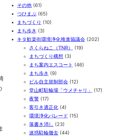
その他
(61)
つひまぶ
(65)
まちづくり
(10)
まち歩き
(3)
キタ歓楽街環境浄化推進協議会
(202)
さくらねこ（TNR）
(19)
まちづくり構想
(3)
まち案内エスコート
(46)
まち歩き
(9)
崎
ビル自主規制部会
(12)
の
堂山町駐輪場「ウメチャリ」
(17)
夜警
(17)
客引き適正化
(4)
環境浄化パレード
(15)
落書き消し
(23)
ま
迷惑駐輪撤去
(44)