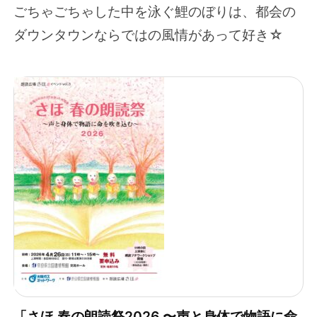
ごちゃごちゃした中を泳ぐ鯉のぼりは、都会の
ダウンタウンならではの風情があって好き☆
「さほ 春の朗読祭2026 〜声と身体で物語に命