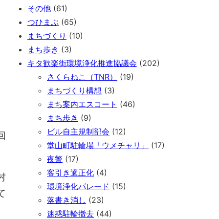
その他
(61)
つひまぶ
(65)
まちづくり
(10)
まち歩き
(3)
キタ歓楽街環境浄化推進協議会
(202)
さくらねこ（TNR）
(19)
まちづくり構想
(3)
まち案内エスコート
(46)
まち歩き
(9)
ビル自主規制部会
(12)
回
堂山町駐輪場「ウメチャリ」
(17)
夜警
(17)
客引き適正化
(4)
村
環境浄化パレード
(15)
て
落書き消し
(23)
。
迷惑駐輪撤去
(44)