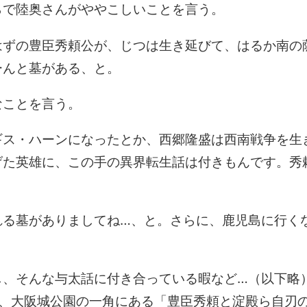
らで陸奥さんがややこしいことを言う。
はずの豊臣秀頼公が、じつは生き延びて、はるか南の
ーんと墓がある、と。
なことを言う。
ギス・ハーンになったとか、西郷隆盛は西南戦争を生
げた英雄に、この手の異界転生話は付きもんです。秀
。
る墓がありましてね…、と。さらに、鹿児島に行く
、そんな与太話に付き合っている暇など…（以下略
は、大阪城公園の一角にある「豊臣秀頼と淀殿ら自刃