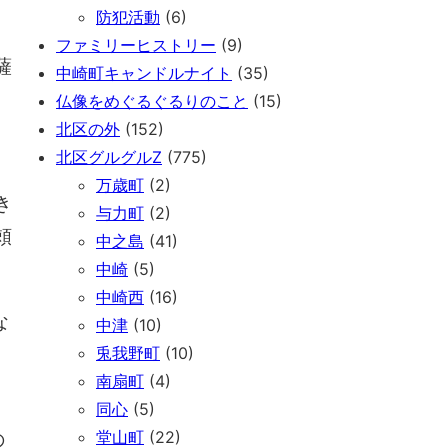
防犯活動
(6)
ファミリーヒストリー
(9)
薩
中崎町キャンドルナイト
(35)
仏像をめぐるぐるりのこと
(15)
北区の外
(152)
北区グルグルZ
(775)
万歳町
(2)
き
与力町
(2)
頼
中之島
(41)
中崎
(5)
中崎西
(16)
な
中津
(10)
兎我野町
(10)
南扇町
(4)
）
同心
(5)
堂山町
(22)
の