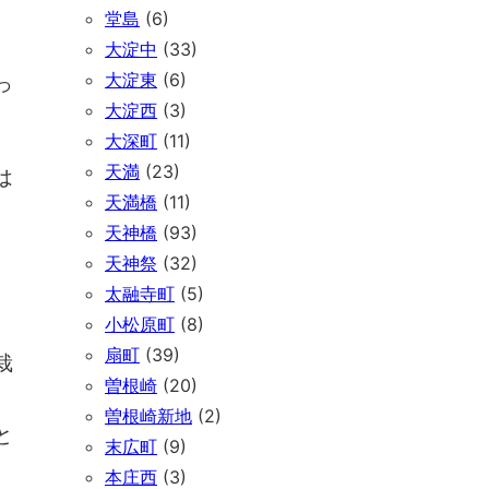
堂島
(6)
大淀中
(33)
大淀東
(6)
っ
大淀西
(3)
大深町
(11)
天満
(23)
は
天満橋
(11)
天神橋
(93)
天神祭
(32)
太融寺町
(5)
小松原町
(8)
扇町
(39)
栽
曽根崎
(20)
。
曽根崎新地
(2)
と
末広町
(9)
本庄西
(3)