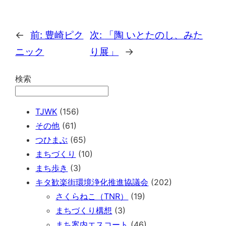
←
前:
豊崎ピク
次:
「陶 いとたのし、みた
ニック
り展」
→
検索
TJWK
(156)
その他
(61)
つひまぶ
(65)
まちづくり
(10)
まち歩き
(3)
キタ歓楽街環境浄化推進協議会
(202)
さくらねこ（TNR）
(19)
まちづくり構想
(3)
まち案内エスコート
(46)