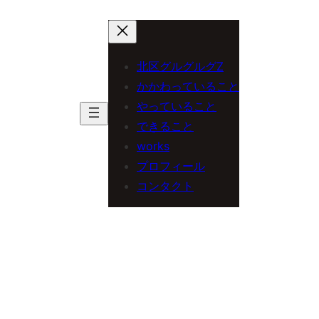
内
容
を
北区グルグルグZ
ス
かかわっていること
やっていること
キ
できること
ッ
works
プ
プロフィール
コンタクト