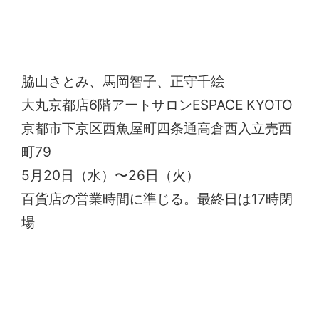
「陶 いとたのし、みたり展」
脇山さとみ、馬岡智子、正守千絵
大丸京都店6階アートサロンESPACE KYOTO
京都市下京区西魚屋町四条通高倉西入立売西
町79
5月20日（水）〜26日（火）
百貨店の営業時間に準じる。最終日は17時閉
場