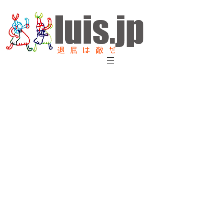
内
容
を
ス
キ
ッ
プ