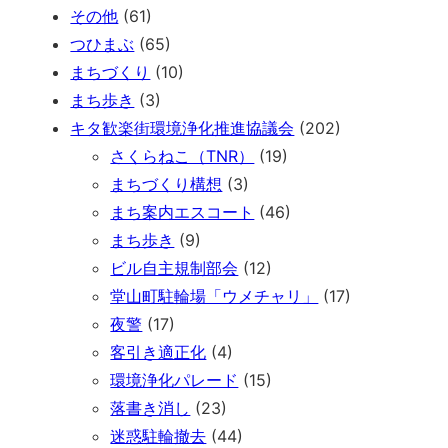
その他
(61)
つひまぶ
(65)
まちづくり
(10)
まち歩き
(3)
キタ歓楽街環境浄化推進協議会
(202)
さくらねこ（TNR）
(19)
まちづくり構想
(3)
まち案内エスコート
(46)
まち歩き
(9)
ビル自主規制部会
(12)
堂山町駐輪場「ウメチャリ」
(17)
夜警
(17)
客引き適正化
(4)
環境浄化パレード
(15)
落書き消し
(23)
迷惑駐輪撤去
(44)