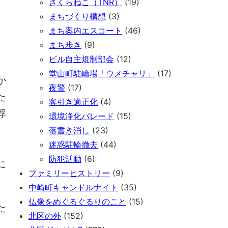
さくらねこ（TNR）
(19)
まちづくり構想
(3)
まち案内エスコート
(46)
まち歩き
(9)
ビル自主規制部会
(12)
堂山町駐輪場「ウメチャリ」
(17)
か
夜警
(17)
た
客引き適正化
(4)
浮
環境浄化パレード
(15)
落書き消し
(23)
迷惑駐輪撤去
(44)
防犯活動
(6)
に
ファミリーヒストリー
(9)
中崎町キャンドルナイト
(35)
仏像をめぐるぐるりのこと
(15)
た
北区の外
(152)