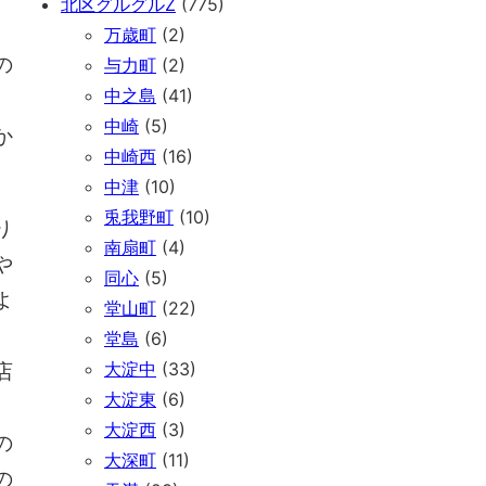
北区グルグルZ
(775)
万歳町
(2)
の
与力町
(2)
中之島
(41)
中崎
(5)
か
中崎西
(16)
中津
(10)
兎我野町
(10)
り
南扇町
(4)
や
同心
(5)
よ
堂山町
(22)
堂島
(6)
店
大淀中
(33)
大淀東
(6)
大淀西
(3)
の
大深町
(11)
の