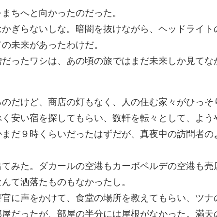
をまちへと向かったのだった。
はかぎらないしな。暗闇を抜けながら、ヘッドライト
ての未来があったわけだ。
僧だったワシは、あの頃の旅ではまだ未来しか見てな
るのだけど、商店の灯もなく、人の住む家々がひっそ
べく安い宿を探してもらい、数軒を転々として、よう
かまだ９時くらいだったはずだが、真夜中の訪問者の
出てみた。ダカールの空港もカーボベルデの空港も売
なんて洒落たものもなかったし。
警官に声をかけて、食堂の場所を教えてもらい、ツナ
部屋だったが、部屋の半分には屋根がなかった。満天