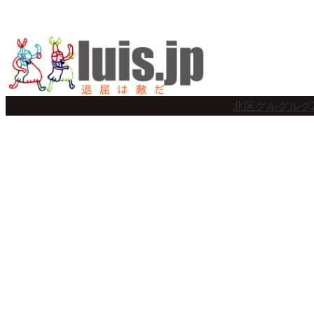
内
容
を
ス
北区グルグルグ
キ
ッ
プ