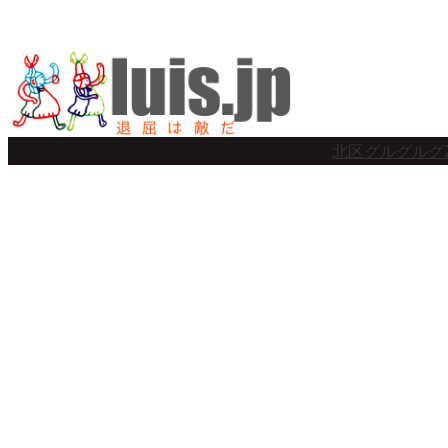
内
容
を
ス
北区グルグルグ
キ
ッ
プ