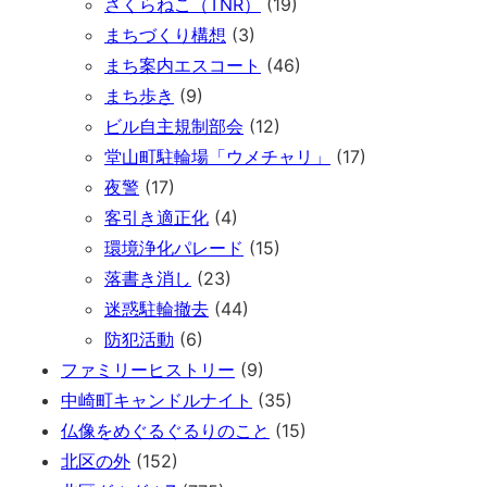
さくらねこ（TNR）
(19)
まちづくり構想
(3)
まち案内エスコート
(46)
まち歩き
(9)
ビル自主規制部会
(12)
堂山町駐輪場「ウメチャリ」
(17)
夜警
(17)
客引き適正化
(4)
環境浄化パレード
(15)
落書き消し
(23)
迷惑駐輪撤去
(44)
防犯活動
(6)
ファミリーヒストリー
(9)
中崎町キャンドルナイト
(35)
仏像をめぐるぐるりのこと
(15)
北区の外
(152)