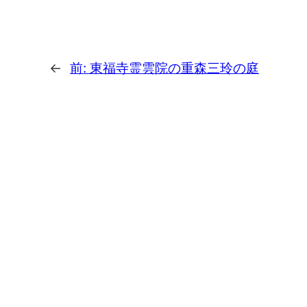
←
前:
東福寺霊雲院の重森三玲の庭