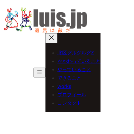
内
容
を
ス
キ
北区グルグルグZ
ッ
かかわっていること
プ
やっていること
できること
works
プロフィール
コンタクト