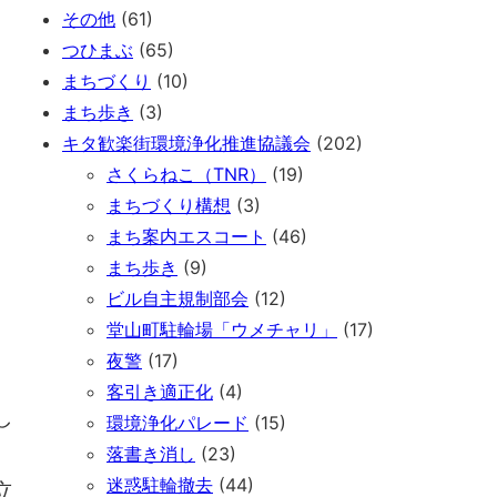
その他
(61)
つひまぶ
(65)
まちづくり
(10)
まち歩き
(3)
キタ歓楽街環境浄化推進協議会
(202)
さくらねこ（TNR）
(19)
まちづくり構想
(3)
まち案内エスコート
(46)
まち歩き
(9)
ビル自主規制部会
(12)
堂山町駐輪場「ウメチャリ」
(17)
夜警
(17)
客引き適正化
(4)
し
環境浄化パレード
(15)
落書き消し
(23)
迷惑駐輪撤去
(44)
立