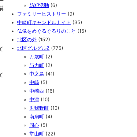
防犯活動
(6)
構
ファミリーヒストリー
(9)
中崎町キャンドルナイト
(35)
な
仏像をめぐるぐるりのこと
(15)
北区の外
(152)
北区グルグルZ
(775)
て
万歳町
(2)
与力町
(2)
中之島
(41)
て
中崎
(5)
中崎西
(16)
中津
(10)
兎我野町
(10)
南扇町
(4)
同心
(5)
堂山町
(22)