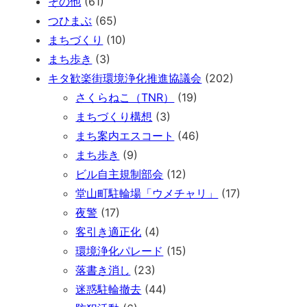
その他
(61)
つひまぶ
(65)
まちづくり
(10)
まち歩き
(3)
キタ歓楽街環境浄化推進協議会
(202)
さくらねこ（TNR）
(19)
まちづくり構想
(3)
まち案内エスコート
(46)
まち歩き
(9)
ビル自主規制部会
(12)
堂山町駐輪場「ウメチャリ」
(17)
夜警
(17)
客引き適正化
(4)
環境浄化パレード
(15)
落書き消し
(23)
迷惑駐輪撤去
(44)