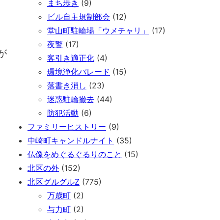
まち歩き
(9)
ビル自主規制部会
(12)
堂山町駐輪場「ウメチャリ」
(17)
夜警
(17)
が
客引き適正化
(4)
環境浄化パレード
(15)
落書き消し
(23)
迷惑駐輪撤去
(44)
防犯活動
(6)
ファミリーヒストリー
(9)
中崎町キャンドルナイト
(35)
仏像をめぐるぐるりのこと
(15)
北区の外
(152)
北区グルグルZ
(775)
万歳町
(2)
与力町
(2)