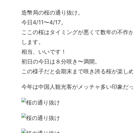
造幣局の桜の通り抜け。
今日4/11〜4/17。
ここの桜はタイミングが悪くて数年の不作が
します。
相当、いいです！
初日の今日は８分咲き〜満開。
この様子だと会期末まで咲き誇る桜が楽し
今年は中国人観光客がメッチャ多い印象だ