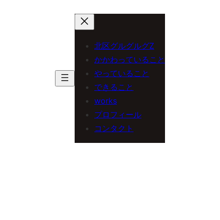
内
容
を
北区グルグルグZ
ス
かかわっていること
やっていること
キ
できること
ッ
works
プ
プロフィール
コンタクト