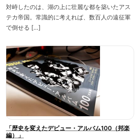
対峙したのは、湖の上に壮麗な都を築いたアス
テカ帝国。常識的に考えれば、数百人の遠征軍
で倒せる […]
「歴史を変えたデビュー・アルバム100（邦楽
編）」