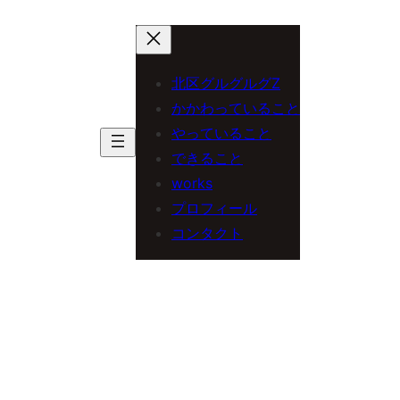
内
容
を
北区グルグルグZ
ス
かかわっていること
やっていること
キ
できること
ッ
works
プ
プロフィール
コンタクト