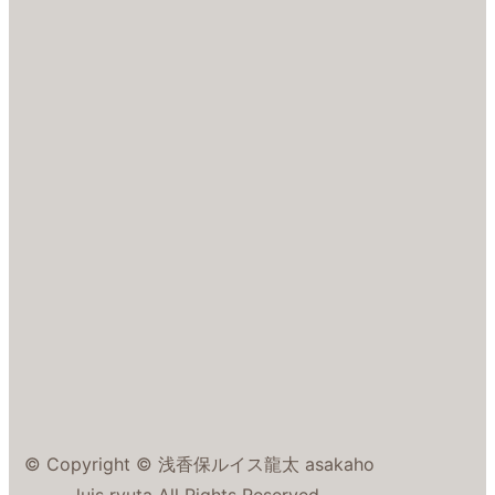
© Copyright © 浅香保ルイス龍太 asakaho