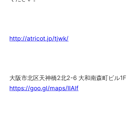
TJWK関西
http://atricot.jp/tjwk/
りそな銀行 南森町支店
大阪市北区天神橋2北2-6 大和南森町ビル1F
https://goo.gl/maps/IIAlf