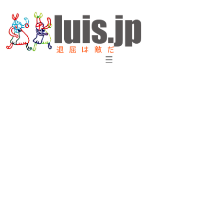
内
容
を
ス
キ
ッ
プ