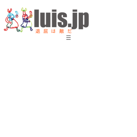
内
容
を
ス
キ
ッ
プ