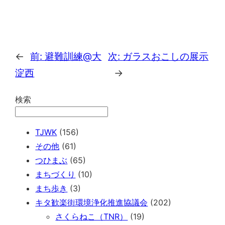
←
前:
避難訓練@大
次:
ガラスおこしの展示
淀西
→
検索
TJWK
(156)
その他
(61)
つひまぶ
(65)
まちづくり
(10)
まち歩き
(3)
キタ歓楽街環境浄化推進協議会
(202)
さくらねこ（TNR）
(19)