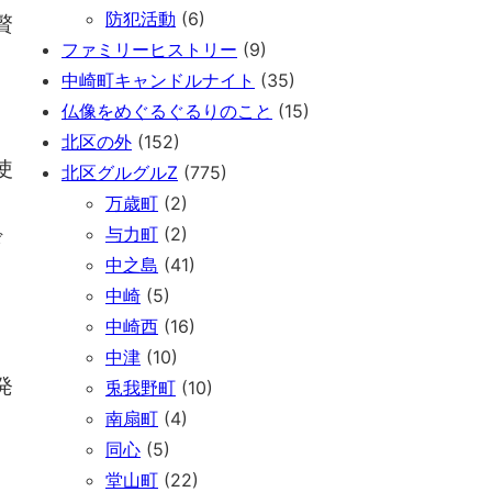
防犯活動
(6)
贅
ファミリーヒストリー
(9)
中崎町キャンドルナイト
(35)
仏像をめぐるぐるりのこと
(15)
北区の外
(152)
使
北区グルグルZ
(775)
万歳町
(2)
与力町
(2)
ド
中之島
(41)
中崎
(5)
中崎西
(16)
中津
(10)
発
兎我野町
(10)
南扇町
(4)
同心
(5)
堂山町
(22)