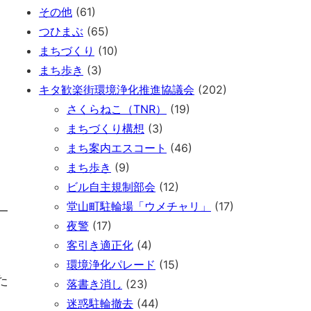
その他
(61)
つひまぶ
(65)
まちづくり
(10)
まち歩き
(3)
キタ歓楽街環境浄化推進協議会
(202)
さくらねこ（TNR）
(19)
まちづくり構想
(3)
まち案内エスコート
(46)
まち歩き
(9)
ビル自主規制部会
(12)
堂山町駐輪場「ウメチャリ」
(17)
一
夜警
(17)
客引き適正化
(4)
環境浄化パレード
(15)
た
落書き消し
(23)
迷惑駐輪撤去
(44)