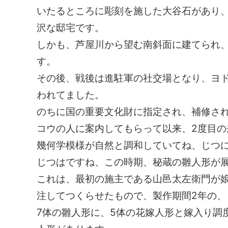
いたるところに彫刻を施した大谷石があり
沢な邸宅です。
しかも、芦屋川から望む南斜面に建てられ
す。
その後、戦後は進駐軍の社交場となり、ヨ
われてました。
のちに国の重要文化財に指定され、補修され
コウの人に案内してもらって以来、2度目の
幾何学模様が自然と調和していてね、じつ
じつはですね、この時期、秘蔵の雛人形が
これは、最初の施主である山邑太左衛門が
注してつくらせたもので、製作期間2年の、
7体の雛人形に、5体の花嫁人形と嫁入り調