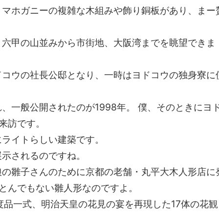
、マホガニーの複雑な木組みや飾り銅板があり、まー
、六甲の山並みから市街地、大阪湾までを眺望できま
ドコウの社長公邸となり、一時はヨドコウの独身寮に
、一般公開されたのが1998年。 僕、そのときにヨ
来訪です。
にライトらしい建築です。
展示されるのですね。
娘の雛子さんのために京都の老舗・丸平大木人形店に
とんでもない雛人形なのですよ。
度品一式、明治天皇の花見の宴を再現した17体の花観