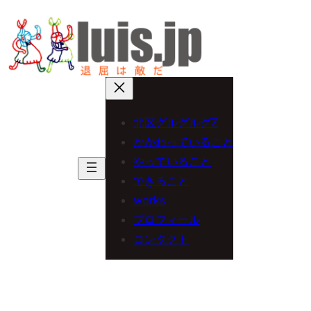
内
容
を
ス
キ
北区グルグルグZ
ッ
かかわっていること
プ
やっていること
できること
works
プロフィール
コンタクト