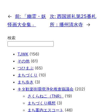
←
前:
「幽霊・妖
次:
西国巡礼第25番札
怪画大全集」
所：播州清水寺
→
検索
TJWK
(156)
その他
(61)
つひまぶ
(65)
まちづくり
(10)
まち歩き
(3)
キタ歓楽街環境浄化推進協議会
(202)
さくらねこ（TNR）
(19)
まちづくり構想
(3)
まち案内エスコート
(46)