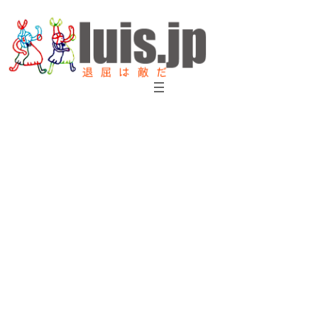
内
容
を
ス
キ
ッ
プ