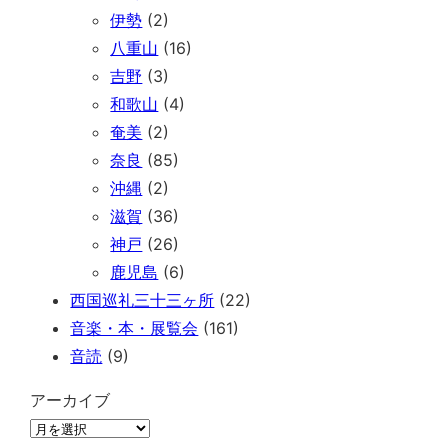
伊勢
(2)
八重山
(16)
吉野
(3)
和歌山
(4)
奄美
(2)
奈良
(85)
沖縄
(2)
滋賀
(36)
神戸
(26)
鹿児島
(6)
西国巡礼三十三ヶ所
(22)
音楽・本・展覧会
(161)
音読
(9)
アーカイブ