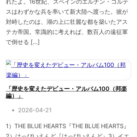
れたよ。16世紀、スペインのエルナン・コルテ
スはわずかな兵を率いて新大陸へ渡った。彼が
対峙したのは、湖の上に壮麗な都を築いたアス
テカ帝国。常識的に考えれば、数百人の遠征軍
で倒せる […]
「歴史を変えたデビュー・アルバム100（邦楽
編）」
2026-04-21
1）THE BLUE HEARTS『THE BLUE HEARTS』
2）はっぴいえんど『はっぴいえんど』3）イエ