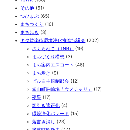
その他
(61)
つひまぶ
(65)
まちづくり
(10)
まち歩き
(3)
キタ歓楽街環境浄化推進協議会
(202)
さくらねこ（TNR）
(19)
まちづくり構想
(3)
まち案内エスコート
(46)
まち歩き
(9)
ビル自主規制部会
(12)
堂山町駐輪場「ウメチャリ」
(17)
夜警
(17)
客引き適正化
(4)
環境浄化パレード
(15)
落書き消し
(23)
迷惑駐輪撤去
(44)