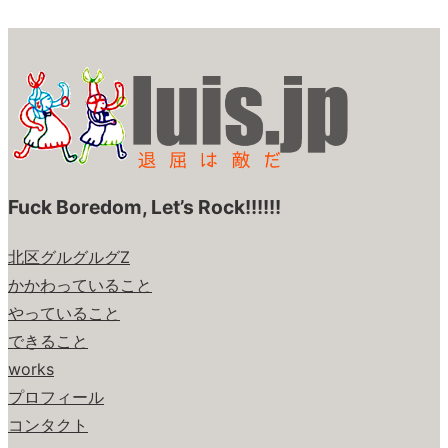
Fuck Boredom, Let’s Rock!!!!!!
北区グルグルグZ
かかわっていること
やっていること
できること
works
プロフィール
コンタクト