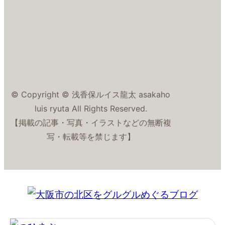
© Copyright © 浅香保ルイス龍太 asakaho
luis ryuta All Rights Reserved.
【掲載の記事・写真・イラストなどの無断複
写・転載等を禁じます】