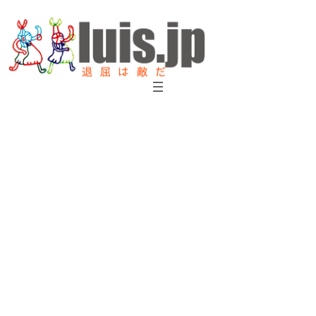
内
容
を
ス
キ
ッ
プ