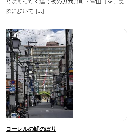
とはまったく違う夜の兎我野町・堂山町を、実
際に歩いて […]
ローレルの鯉のぼり