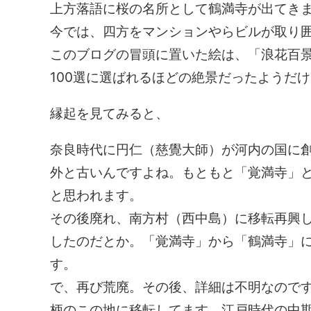
上方落語に桜の名所として鶴満寺が出てき
今では、四方をマンションやらビルが取り
このブログの冒頭に置いた絵は、「浪花百
100選に選ばれるほどの絶景だったようだ
縁起を見てみると、
奈良時代に円仁（慈覺大師）が河内の国に
外と古いんですよね。もともと「覚満寺」
と思われます。
その後廃れ、南方村（西中島）に移転再興
したのだとか。「覚満寺」から「鶴満寺」
す。
で、再び荒廃。その後、詳細は不明なのです
柄のこの地に移転してます。江戸時代の中