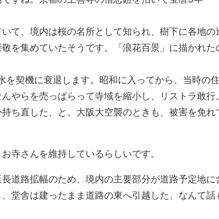
。
ていて、境内は桜の名所として知られ、樹下に各地の
崇敬を集めていたそうです。「浪花百景」に描かれた
大洪水を契機に衰退します。昭和に入ってから、当時の
なんやらを売っぱらって寺域を縮小し、リストラ敢行
か持ち直した、と。大阪大空襲のときも、被害を免れ
、お寺さんを維持しているらしいです。
延長道路拡幅のため、境内の主要部分が道路予定地に
し、堂舎は建ったまま道路の東へ引越した、なんて話