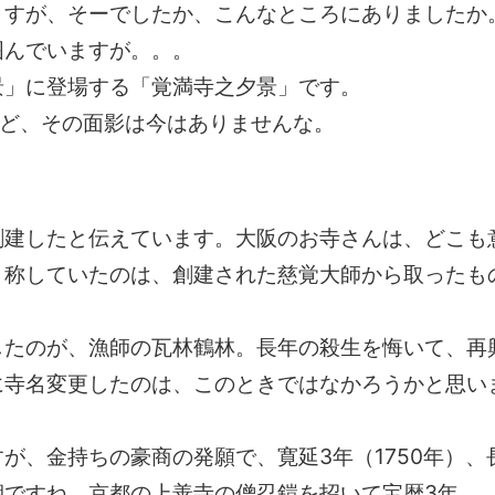
ますが、そーでしたか、こんなところにありましたか
囲んでいますが。。。
景」に登場する「覚満寺之夕景」です。
けど、その面影は今はありませんな。
創建したと伝えています。大阪のお寺さんは、どこも
と称していたのは、創建された慈覚大師から取ったも
したのが、漁師の瓦林鶴林。長年の殺生を悔いて、再
に寺名変更したのは、このときではなかろうかと思い
が、金持ちの豪商の発願で、寛延3年（1750年）、
期ですね。京都の上善寺の僧忍鎧を招いて宝暦3年