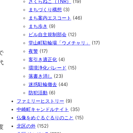
さくらねこ（TNR）
(19)
まちづくり構想
(3)
まち案内エスコート
(46)
まち歩き
(9)
ビル自主規制部会
(12)
堂山町駐輪場「ウメチャリ」
(17)
夜警
(17)
で
客引き適正化
(4)
代
環境浄化パレード
(15)
落書き消し
(23)
迷惑駐輪撤去
(44)
、
防犯活動
(6)
ファミリーヒストリー
(9)
中崎町キャンドルナイト
(35)
仏像をめぐるぐるりのこと
(15)
北区の外
(152)
度