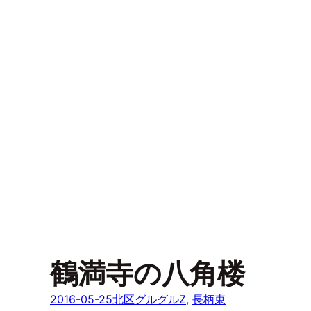
鶴満寺の八角楼
2016-05-25
北区グルグルZ
, 
長柄東