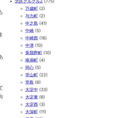
北区グルグルZ
(775)
万歳町
(2)
も
与力町
(2)
中之島
(41)
中崎
(5)
ま
中崎西
(16)
中津
(10)
兎我野町
(10)
あ
南扇町
(4)
、
同心
(5)
堂山町
(22)
堂島
(6)
て
大淀中
(33)
向
大淀東
(6)
大淀西
(3)
大深町
(11)