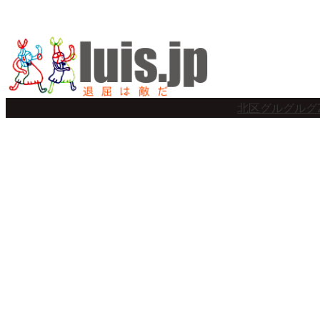
内
容
を
ス
北区グルグルグ
キ
ッ
プ