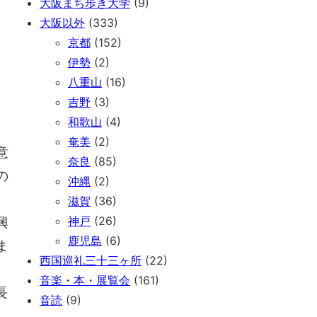
大阪まち歩き大学
(9)
。
大阪以外
(333)
京都
(152)
伊勢
(2)
八重山
(16)
吉野
(3)
和歌山
(4)
奄美
(2)
意
奈良
(85)
の
沖縄
(2)
滋賀
(36)
興
神戸
(26)
鹿児島
(6)
ま
西国巡礼三十三ヶ所
(22)
音楽・本・展覧会
(161)
長
音読
(9)