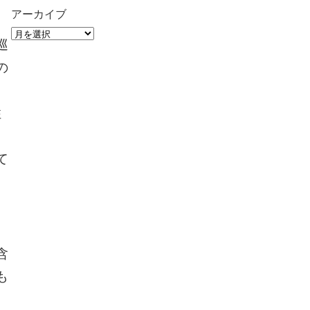
アーカイブ
巡
の
住
。
て
含
も