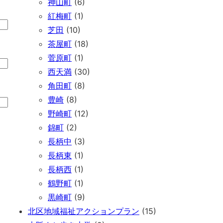
神山町
(6)
紅梅町
(1)
芝田
(10)
茶屋町
(18)
菅原町
(1)
西天満
(30)
角田町
(8)
豊崎
(8)
野崎町
(12)
錦町
(2)
長柄中
(3)
長柄東
(1)
長柄西
(1)
鶴野町
(1)
黒崎町
(9)
北区地域福祉アクションプラン
(15)