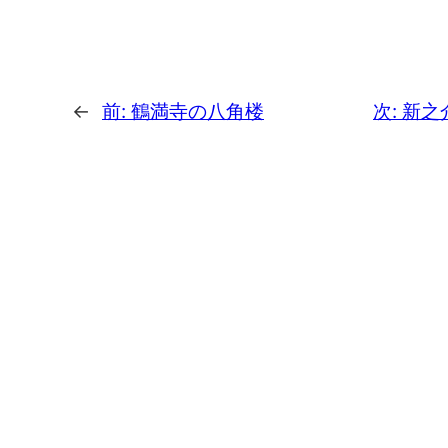
←
前:
鶴満寺の八角楼
次:
新之