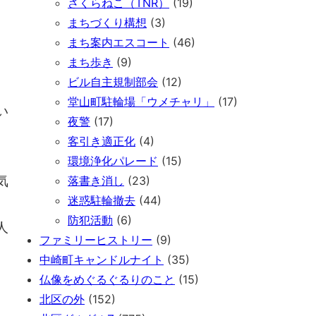
さくらねこ（TNR）
(19)
まちづくり構想
(3)
まち案内エスコート
(46)
まち歩き
(9)
ビル自主規制部会
(12)
堂山町駐輪場「ウメチャリ」
(17)
い
夜警
(17)
客引き適正化
(4)
環境浄化パレード
(15)
気
落書き消し
(23)
迷惑駐輪撤去
(44)
防犯活動
(6)
人
ファミリーヒストリー
(9)
中崎町キャンドルナイト
(35)
仏像をめぐるぐるりのこと
(15)
北区の外
(152)