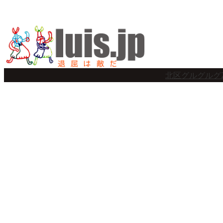
内
容
を
ス
北区グルグルグ
キ
ッ
プ