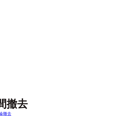
間撤去
輪撤去