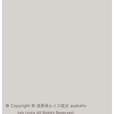
© Copyright © 浅香保ルイス龍太 asakaho
luis ryuta All Rights Reserved.