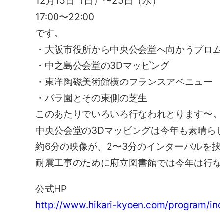
12月15日（日）〜25日（水）
17:00〜22:00
です。
・大阪市役所から中央公会堂へ向かうプロ
・中之島公会堂の3Dマッピング
・東洋陶磁美術館横のフランスアベニュー
・バラ園とその東側の芝生
このあたりでいろいろ行なわれとります〜
中央公会堂の3Dマッピングは今年も素晴ら
約6分の映像が、2〜3分のインターバルを
耐震工事のために府立図書館では今年は行
公式HP
http://www.hikari-kyoen.com/program/in