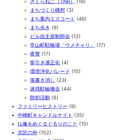
さくらねこ（TNR）
(19)
まちづくり構想
(3)
まち案内エスコート
(46)
まち歩き
(9)
ビル自主規制部会
(12)
堂山町駐輪場「ウメチャリ」
(17)
夜警
(17)
客引き適正化
(4)
環境浄化パレード
(15)
落書き消し
(23)
迷惑駐輪撤去
(44)
防犯活動
(6)
ファミリーヒストリー
(9)
中崎町キャンドルナイト
(35)
仏像をめぐるぐるりのこと
(15)
北区の外
(152)