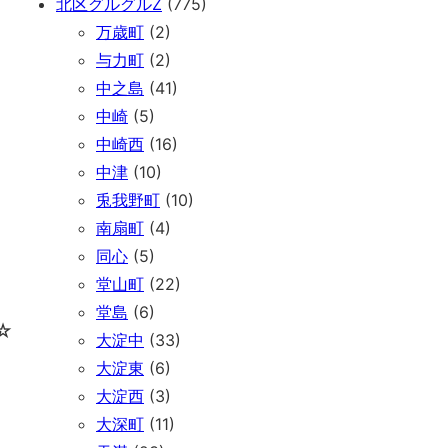
北区グルグルZ
(775)
万歳町
(2)
与力町
(2)
中之島
(41)
中崎
(5)
中崎西
(16)
中津
(10)
兎我野町
(10)
南扇町
(4)
同心
(5)
堂山町
(22)
堂島
(6)
☆
大淀中
(33)
大淀東
(6)
大淀西
(3)
大深町
(11)