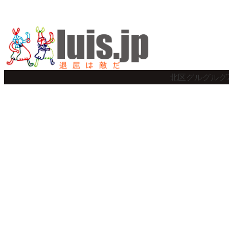
内
容
を
ス
北区グルグルグ
キ
ッ
プ