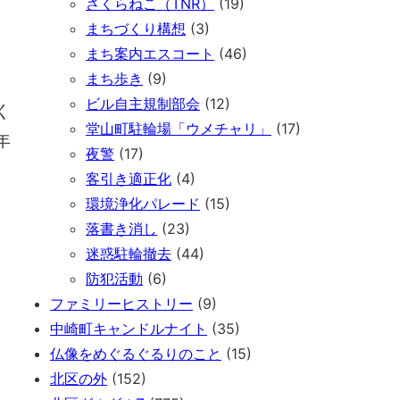
さくらねこ（TNR）
(19)
まちづくり構想
(3)
まち案内エスコート
(46)
まち歩き
(9)
ビル自主規制部会
(12)
く
堂山町駐輪場「ウメチャリ」
(17)
年
夜警
(17)
客引き適正化
(4)
環境浄化パレード
(15)
落書き消し
(23)
迷惑駐輪撤去
(44)
防犯活動
(6)
ファミリーヒストリー
(9)
中崎町キャンドルナイト
(35)
仏像をめぐるぐるりのこと
(15)
北区の外
(152)