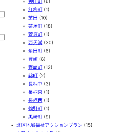
神山町
(6)
紅梅町
(1)
芝田
(10)
茶屋町
(18)
菅原町
(1)
西天満
(30)
角田町
(8)
豊崎
(8)
野崎町
(12)
錦町
(2)
長柄中
(3)
長柄東
(1)
長柄西
(1)
鶴野町
(1)
黒崎町
(9)
北区地域福祉アクションプラン
(15)