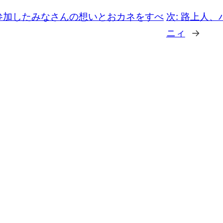
参加したみなさんの想いとおカネをすべ
次:
路上人、
ニィ
→