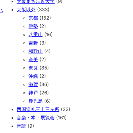
大阪まち歩き大学
(9)
ハ
大阪以外
(333)
京都
(152)
伊勢
(2)
八重山
(16)
吉野
(3)
和歌山
(4)
奄美
(2)
奈良
(85)
沖縄
(2)
滋賀
(36)
神戸
(26)
鹿児島
(6)
西国巡礼三十三ヶ所
(22)
音楽・本・展覧会
(161)
音読
(9)