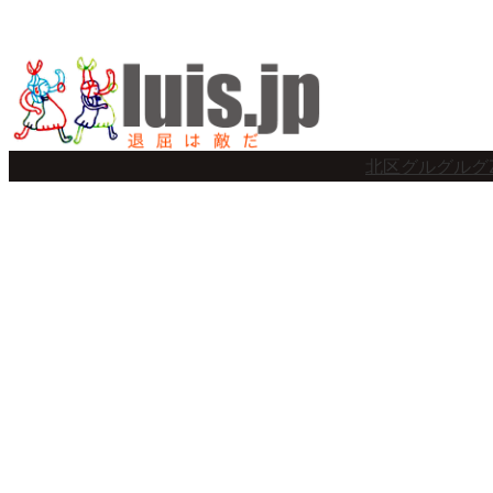
内
容
を
ス
北区グルグルグ
キ
ッ
プ