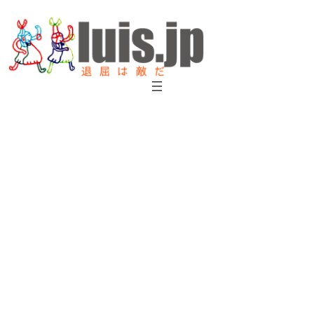
内
容
を
ス
キ
ッ
プ