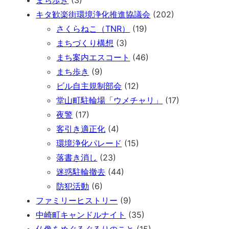
まち歩き
(3)
キタ歓楽街環境浄化推進協議会
(202)
さくらねこ（TNR）
(19)
まちづくり構想
(3)
まち案内エスコート
(46)
まち歩き
(9)
ビル自主規制部会
(12)
堂山町駐輪場「ウメチャリ」
(17)
夜警
(17)
客引き適正化
(4)
環境浄化パレード
(15)
落書き消し
(23)
迷惑駐輪撤去
(44)
防犯活動
(6)
ファミリーヒストリー
(9)
中崎町キャンドルナイト
(35)