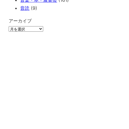
音楽・本・展覧会
(161)
音読
(9)
アーカイブ