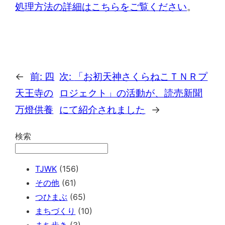
処理方法の詳細はこちらをご覧ください
。
←
前:
四
次:
「お初天神さくらねこＴＮＲプ
天王寺の
ロジェクト」の活動が、読売新聞
万燈供養
にて紹介されました
→
検索
TJWK
(156)
その他
(61)
つひまぶ
(65)
まちづくり
(10)