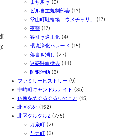
まち歩き
(9)
ビル自主規制部会
(12)
堂山町駐輪場「ウメチャリ」
(17)
夜警
(17)
難
客引き適正化
(4)
な
環境浄化パレード
(15)
落書き消し
(23)
迷惑駐輪撤去
(44)
防犯活動
(6)
ファミリーヒストリー
(9)
中崎町キャンドルナイト
(35)
仏像をめぐるぐるりのこと
(15)
北区の外
(152)
北区グルグルZ
(775)
万歳町
(2)
与力町
(2)