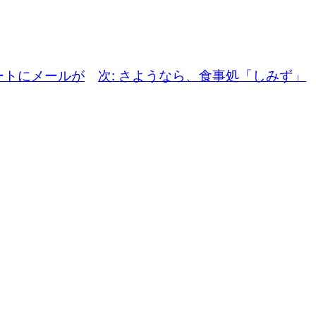
ートにメールが
次:
さようなら、食事処「しみず」