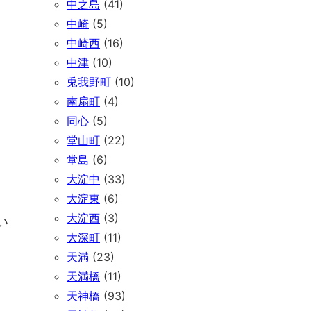
中之島
(41)
中崎
(5)
中崎西
(16)
中津
(10)
兎我野町
(10)
南扇町
(4)
同心
(5)
堂山町
(22)
堂島
(6)
大淀中
(33)
大淀東
(6)
大淀西
(3)
い
大深町
(11)
天満
(23)
天満橋
(11)
天神橋
(93)