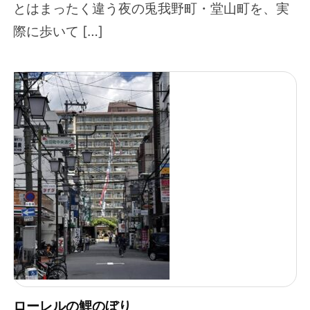
とはまったく違う夜の兎我野町・堂山町を、実
際に歩いて […]
ローレルの鯉のぼり