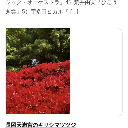
ジック・オーケストラ』4）荒井由実『ひこう
き雲』5）宇多田ヒカル『 […]
長岡天満宮のキリシマツツジ