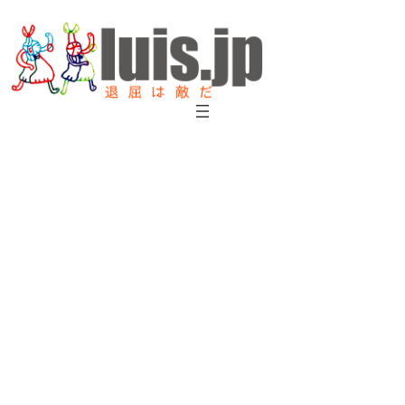
内
容
を
ス
キ
ッ
プ