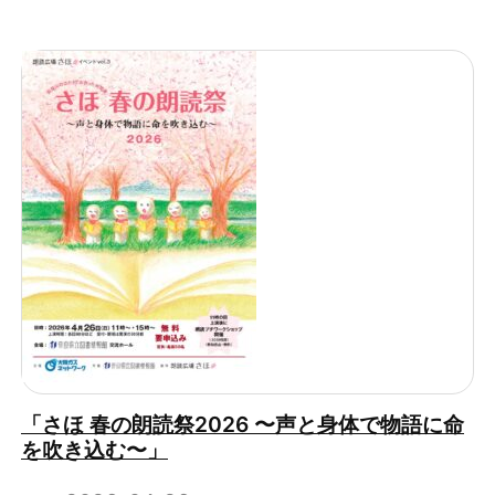
「さほ 春の朗読祭2026 〜声と身体で物語に命
を吹き込む〜」